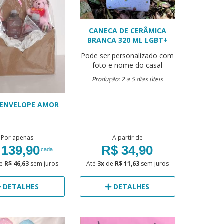
CANECA DE CERÂMICA
BRANCA 320 ML LGBT+
Pode ser personalizado com
foto e nome do casal
Produção: 2 a 5 dias úteis
 ENVELOPE AMOR
Por apenas
A partir de
 139,90
R$ 34,90
cada
e
R$ 46,63
sem juros
Até
3x
de
R$ 11,63
sem juros
DETALHES
DETALHES