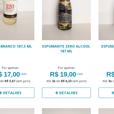
 BRANCO 187,5 ML
ESPUMANTE ZERO ALCOOL
ESPUM
187 ML
Por apenas
Por apenas
$ 17,00
R$ 19,00
R$
cada
cada
de
R$ 5,67
sem juros
Até
3x
de
R$ 6,33
sem juros
Até
3x
DETALHES
DETALHES