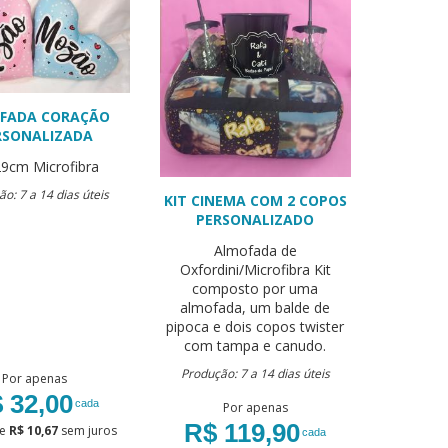
FADA CORAÇÃO
RSONALIZADA
29cm
Microfibra
o: 7 a 14 dias úteis
KIT CINEMA COM 2 COPOS
PERSONALIZADO
Almofada de
Oxfordini/Microfibra
Kit
composto por uma
almofada, um balde de
pipoca e dois copos twister
com tampa e canudo.
Produção: 7 a 14 dias úteis
Por apenas
 32,00
cada
Por apenas
R$ 119,90
e
R$ 10,67
sem juros
cada