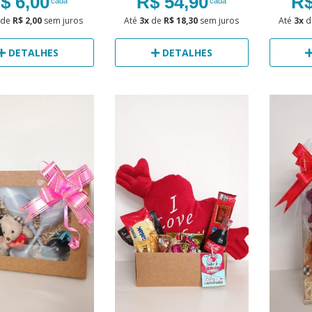
$ 6,00
R$ 54,90
R$
cada
cada
de
R$ 2,00
sem juros
Até
3x
de
R$ 18,30
sem juros
Até
3x
d
DETALHES
DETALHES