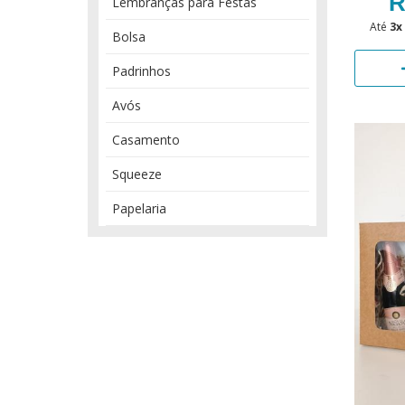
R
Lembranças para Festas
Até
3x
Bolsa
Padrinhos
Avós
Casamento
Squeeze
Papelaria