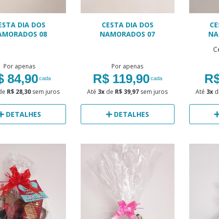
ESTA DIA DOS
CESTA DIA DOS
CE
AMORADOS 08
NAMORADOS 07
NA
C
Por apenas
Por apenas
$ 84,90
R$ 119,90
R$
cada
cada
de
R$ 28,30
sem juros
Até
3x
de
R$ 39,97
sem juros
Até
3x
d
DETALHES
DETALHES