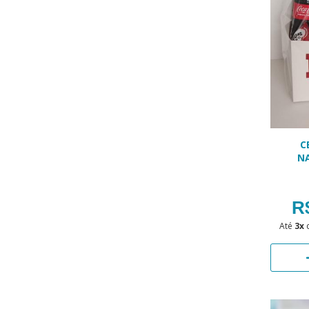
C
N
R
Até
3x