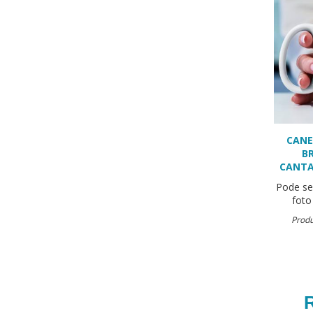
CANE
B
CANTA
Pode se
foto
Produ
R