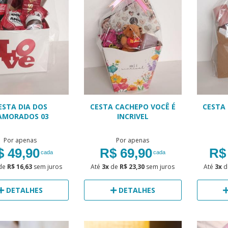
ESTA DIA DOS
CESTA CACHEPO VOCÊ É
CESTA
AMORADOS 03
INCRIVEL
Por apenas
Por apenas
$ 49,90
R$ 69,90
R$
cada
cada
de
R$ 16,63
sem juros
Até
3x
de
R$ 23,30
sem juros
Até
3x
d
DETALHES
DETALHES