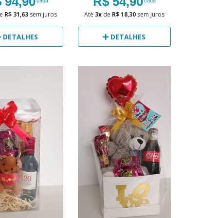
 94,90
R$ 54,90
cada
cada
e
R$ 31,63
sem juros
Até
3x
de
R$ 18,30
sem juros
DETALHES
DETALHES