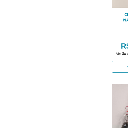
C
N
R
Até
3x