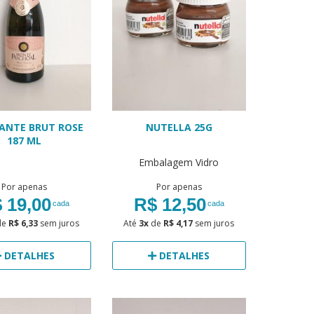
ANTE BRUT ROSE
NUTELLA 25G
187 ML
Embalagem Vidro
Por apenas
Por apenas
 19,00
R$ 12,50
cada
cada
de
R$ 6,33
sem juros
Até
3x
de
R$ 4,17
sem juros
DETALHES
DETALHES