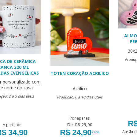
ALMO
PE
30x
Produçã
CA DE CERÂMICA
RANCA 320 ML
DAS EVENGÉLICAS
TOTEN CORAÇÃO ACRILICO
r personalizado com
 e nome do casal
Acrílico
ção: 2 a 5 dias úteis
Produção: 6 a 10 dias úteis
Por apenas
R$
De: R$ 29,90
A partir de
$ 34,90
R$ 24,90
Até
3x
d
cada