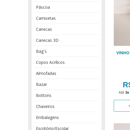
Páscoa
Camisetas
Canecas
Canecas 3D
Bag´s
VINHO
Copos Acrílicos
Almofadas
R
Bazar
Até
3x
Bottons
Chaveiros
Embalagens
Escritório/Escolar