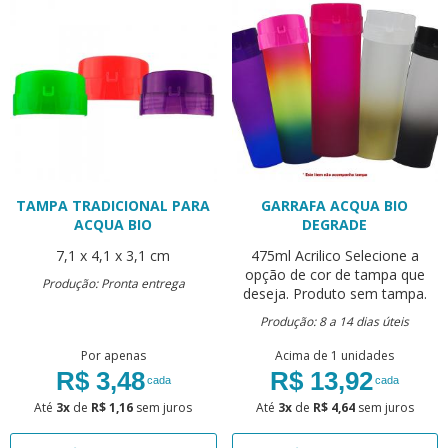
TAMPA TRADICIONAL PARA
GARRAFA ACQUA BIO
ACQUA BIO
DEGRADE
7,1 x 4,1 x 3,1 cm
475ml
Acrilico
Selecione a
opção de cor de tampa que
Produção: Pronta entrega
deseja. Produto sem tampa.
Produção: 8 a 14 dias úteis
Por apenas
Acima de 1 unidades
R$ 3,48
R$ 13,92
cada
cada
Até
3x
de
R$ 1,16
sem juros
Até
3x
de
R$ 4,64
sem juros